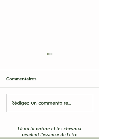
Commentaires
Rédigez un commentaire...
Le nouveau flyer est
Méditation et p
arrivé!
conscience en 
nature avec le
Là où la nature et les chevaux
révèlent l'essence de l'être