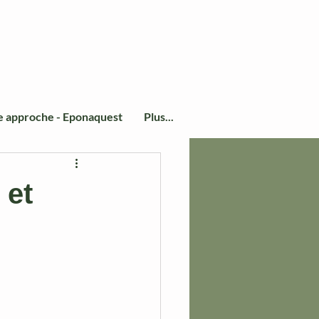
e approche - Eponaquest
Plus...
 et