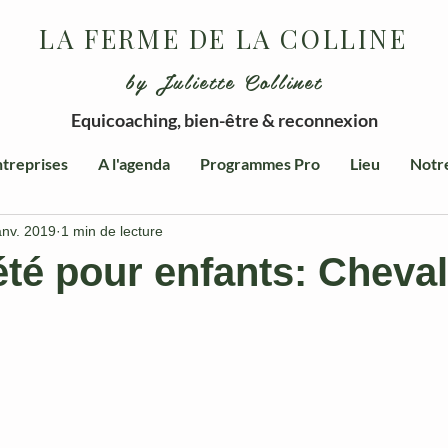
LA FERME DE LA COLLINE
by Juliette Collinet
Equicoaching, bien-être & reconnexion
treprises
A l'agenda
Programmes Pro
Lieu
Notr
anv. 2019
1 min de lecture
été pour enfants: Cheval