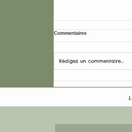
Commentaires
Rédigez un commentaire...
Offrez-vous un séjour
unique de ressourcement et
revitalisation ce printemps
2025!
L