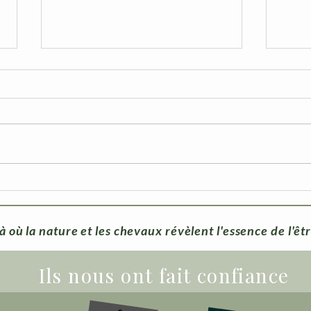
Le nouveau flyer est arrivé!
Médi
cons
natu
à où la nature et les chevaux révèlent l'essence de l'êt
Ils nous ont fait confiance