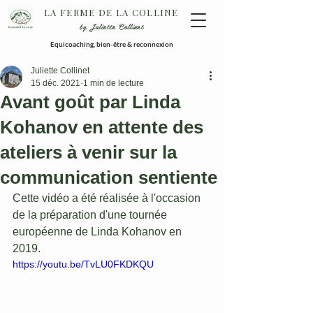
LA FERME DE LA COLLINE
by Juliette Collinet
Equicoaching, bien-être & reconnexion
Juliette Collinet
15 déc. 2021
1 min de lecture
Avant goût par Linda
Kohanov en attente des
ateliers à venir sur la
communication sentiente
Cette vidéo a été réalisée à l'occasion 
de la préparation d'une tournée 
européenne de Linda Kohanov en 
2019.
https://youtu.be/TvLU0FKDKQU