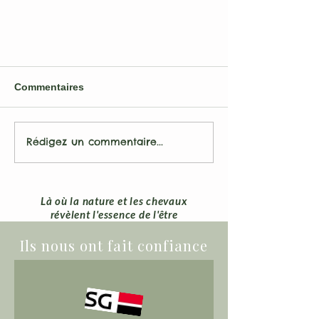
Commentaires
Rédigez un commentaire...
Le leadership au féminin : ce
Là où la nature et les chevaux
que les chevaux révèlent en
révèlent l'essence de l'être
vous
Ils nous ont fait confiance