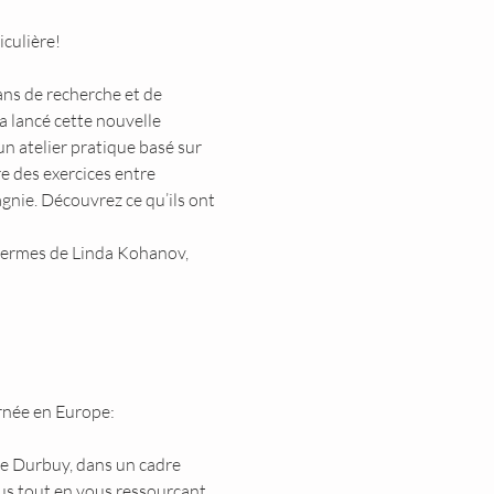
iculière!
ans de recherche et de 
lancé cette nouvelle 
 atelier pratique basé sur 
e des exercices entre 
gnie. Découvrez ce qu’ils ont 
 termes de Linda Kohanov, 
rnée en Europe: 
de Durbuy, dans un cadre 
us tout en vous ressourçant 