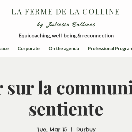
LA FERME DE LA COLLINE
by Juliette Collinet
Equicoaching, well-being & reconnection
pace
Corporate
On the agenda
Professional Progra
r sur la commun
sentiente
Tue, Mar 15
  |  
Durbuy