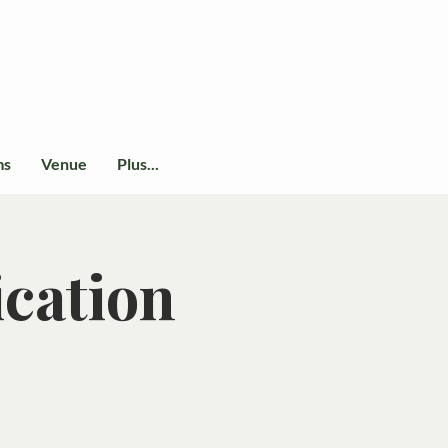
ms
Venue
Plus...
ication