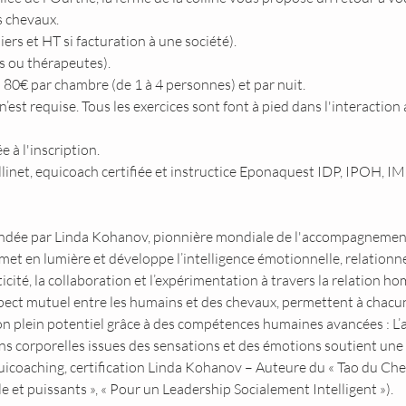
s chevaux.
ers et HT si facturation à une société).
chs ou thérapeutes).
e: 80€ par chambre (de 1 à 4 personnes) et par nuit.
est requise. Tous les exercices sont font à pied dans l'interaction 
à l'inscription.
llinet, equicoach certifiée et instructice Eponaquest IDP, IPOH, I
ée par Linda Kohanov, pionnière mondiale de l'accompagnement fa
t en lumière et développe l’intelligence émotionnelle, relationnel
ticité, la collaboration et l’expérimentation à travers la relation 
spect mutuel entre les humains et des chevaux, permettent à chacun
on plein potentiel grâce à des compétences humaines avancées : L’
s corporelles issues des sensations et des émotions soutient une a
icoaching, certification Linda Kohanov – Auteure du « Tao du Cheval
et puissants », « Pour un Leadership Socialement Intelligent »).