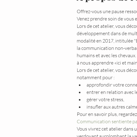
Offrez-vous une pause ressour
Venez prendre soin de vous et
Lors de cet atelier, vous déc
développement dans de multi
modalité en 2017, intitulée 
la communication non-verbale, 
humains et avec les chevaux. 
à nous apprendre «ici et mai
Lors de cet atelier, vous dé
notamment pour :
approfondir votre conn
entrer en relation avec 
gérer votre stress, 
insufler aux autres calme
Pour en savoir plus, regarde
Communication sentiente p
Vous vivrez cet atelier dans 
verdoyant surplombant la vall