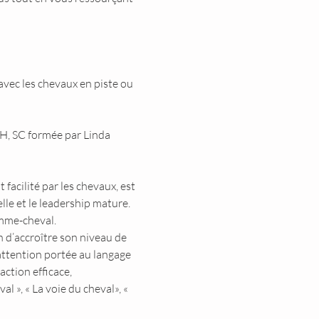
avec les chevaux en piste ou 
MH, SC formée par Linda 
cilité par les chevaux, est 
le et le leadership mature. 
homme-cheval.
 d’accroître son niveau de 
attention portée au langage 
ction efficace, 
 », « La voie du cheval», « 