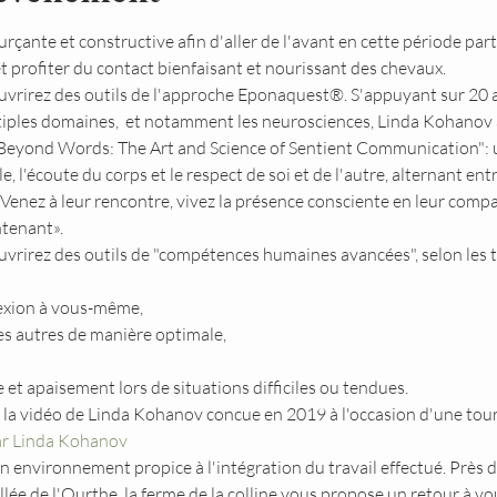
çante et constructive afin d'aller de l'avant en cette période part
 profiter du contact bienfaisant et nourissant des chevaux.
ouvrirez des outils de l'approche Eponaquest®. S'appuyant sur 20 
ples domaines,  et notamment les neurosciences, Linda Kohanov a 
"Beyond Words: The Art and Science of Sentient Communication": un
l'écoute du corps et le respect de soi et de l'autre, alternant entr
Venez à leur rencontre, vivez la présence consciente en leur compa
ntenant».
couvrirez des outils de "compétences humaines avancées", selon les
exion à vous-même,
les autres de manière optimale, 
 et apaisement lors de situations difficiles ou tendues.
z la vidéo de Linda Kohanov concue en 2019 à l'occasion d'une tou
ar Linda Kohanov
un environnement propice à l'intégration du travail effectué. Près 
ée de l'Ourthe, la ferme de la colline vous propose un retour à vo