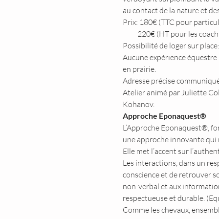
au contact de la nature et de
Prix: 180€ (TTC pour particuli
          220€ (HT pour les coa
Possibilité de loger sur plac
Aucune expérience équestre n’
en prairie.
Adresse précise communiquée 
Atelier animé par Juliette Co
Kohanov.
Approche Eponaquest®
L’Approche Eponaquest®, fond
une approche innovante qui me
Elle met l’accent sur l’authen
Les interactions, dans un re
conscience et de retrouver s
non-verbal et aux information
respectueuse et durable. (Equ
Comme les chevaux, ensemble 