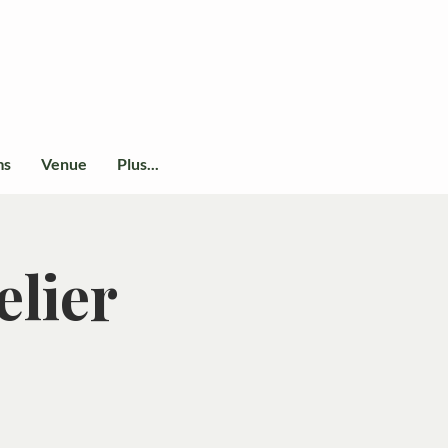
ms
Venue
Plus...
elier