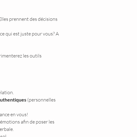
lles prennent des décisions 
ce qui est juste pour vous? A 
rimenterez les outils 
lation.
authentiques
 (personnelles 
iance en vous!
émotions afin de poser les 
erbale.
sol.