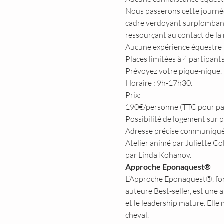
Nous passerons cette journée
cadre verdoyant surplombant l
ressourçant au contact de la 
Aucune expérience équestre re
Places limitées à 4 partipants
Prévoyez votre pique-nique.
Horaire : 9h-17h30.
Prix: 
190€/personne (TTC pour part
Possibilité de logement sur p
Adresse précise communiquée 
Atelier animé par Juliette C
par Linda Kohanov.
Approche Eponaquest®
L’Approche Eponaquest®, fo
auteure Best-seller, est une 
et le leadership mature. Elle 
cheval.