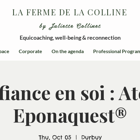
LA FERME DE LA COLLINE
by Juliette Collinet
Equicoaching, well-being & reconnection
pace
Corporate
On the agenda
Professional Progra
iance en soi : At
Eponaquest®
Thu, Oct 05
  |  
Durbuy