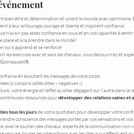
'événement
 bien-être et détermination et voient le monde avec optimisme. E
fflent à leur entourage courage et liberté et inspirent confiance.
s n'avoir pas assez confiance en vous et en vos capacités à sentir 
e place et à la prendre dans le monde?
n soi s'apprend et se renforce!
ant les exercices avec et sans les chevaux, vous découvrirez et expé
e Eponaquest®.
confiance en écoutant les messages de votre corps
liées (y compris celles dites « négatives »)
ture, votre énergie et l'effet qu'elles dégagent sur l'autre dans la re
 nombreuses ressources pour 
développer des relations saines et 
bles tous les jours 
de votre quotidien pour développer votre conf
prendre conscience des messages portés par vos sensations et vos 
ce, avec le soutien des chevaux, experts de la communication non v
requise, toutes les interactions avec les chevaux s'effectuent au 