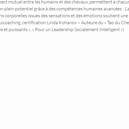
spect mutuel entre les humains et des chevaux, permettent à chacun
on plein potentiel grâce à des compétences humaines avancées : L’
s corporelles issues des sensations et des émotions soutient une a
icoaching, certification Linda Kohanov – Auteure du « Tao du Cheval
et puissants », « Pour un Leadership Socialement Intelligent »)