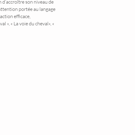
 d’accroître son niveau de 
attention portée au langage 
ction efficace, 
 », « La voie du cheval», « 