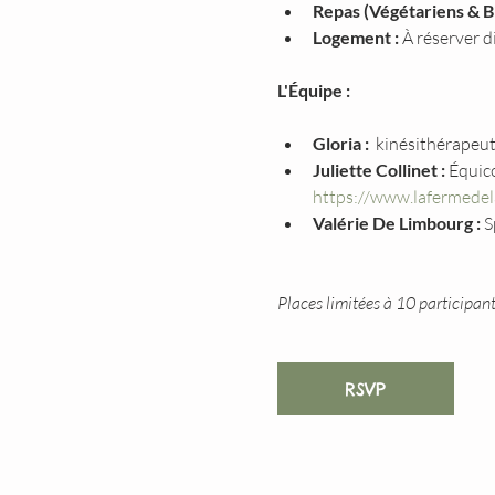
Repas (Végétariens & Bi
Logement :
 À réserver d
L'Équipe :
Gloria :
  kinésithérape
Juliette Collinet :
 Équic
https://www.lafermedela
Valérie De Limbourg :
 S
Places limitées à 10 participan
RSVP