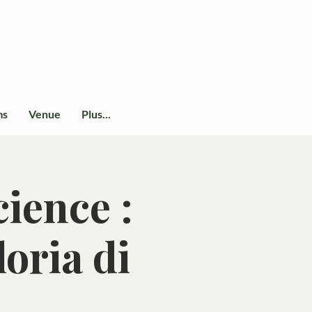
ms
Venue
Plus...
ience :
loria di