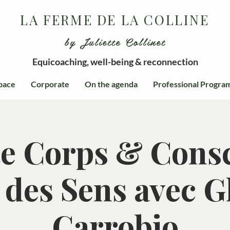
LA FERME DE LA COLLINE
by Juliette Collinet
Equicoaching, well-being & reconnection
pace
Corporate
On the agenda
Professional Progra
te Corps & Consc
 des Sens avec G
Carrobio