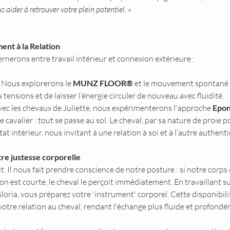
 aider à retrouver votre plein potentiel. »
nt à la Relation
ernerons entre travail intérieur et connexion extérieure :
 Nous explorerons le 
MUNZ FLOOR®
 et le mouvement spontané 
 tensions et de laisser l’énergie circuler de nouveau avec fluidité.
avec les chevaux de Juliette, nous expérimenterons l'approche 
Epo
 cavalier : tout se passe au sol. Le cheval, par sa nature de proie po
tat intérieur, nous invitant à une relation à soi et à l’autre authen
tre justesse corporelle
it. Il nous fait prendre conscience de notre posture : si notre corps 
on est courte, le cheval le perçoit immédiatement. En travaillant sur
ia, vous préparez votre 'instrument' corporel. Cette disponibili
tre relation au cheval, rendant l'échange plus fluide et profondém