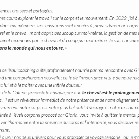
iences croisées et partagées.
es cours explorer le travail sur le corps et le mouvement. En 2022, j'ai à
é dans ma mémoire : les sensations sont ancrées à jamais dans mon corps.
orel et le cheval, m’ont appris beaucoup sur moi-même, la gestion de mes
étaient reconnues par le cheval et du coup par moi-même. Je suis convain
tons le monde qui nous entoure
. »
e de l'équicoaching a été profondément nourrie par ma rencontre avec Gl
s d'une compréhension nouvelle : celle de l'importance vitale de notre rela
 lui et à le traiter avec une infinie douceur.
 de la Colline, je constate chaque jour que 
le cheval est le prolongemen
as ; il est un révélateur immédiat de notre présence et de notre alignement.
aiment, notre corps est notre plus bel outil d'ancrage et notre ressource
e à l'éveil corporel proposé par Gloria, vous invite à quitter le mental
ver l'harmonie entre la présence du corps et l’intériorité, vous découvrire
reine.
 d'unir nos deux univers pour vous proposer ce voyage sensoriel, où le m