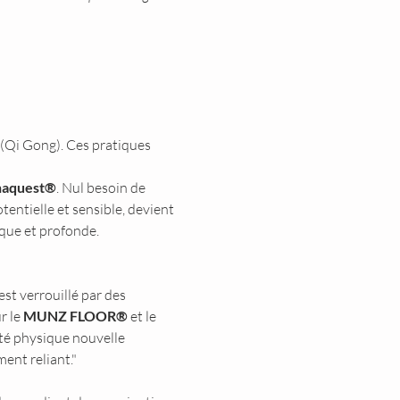
(Qi Gong). Ces pratiques 
naquest®
. Nul besoin de 
tentielle et sensible, devient 
tique et profonde.
est verrouillé par des 
 le 
MUNZ FLOOR®
 et le 
té physique nouvelle 
ent reliant."