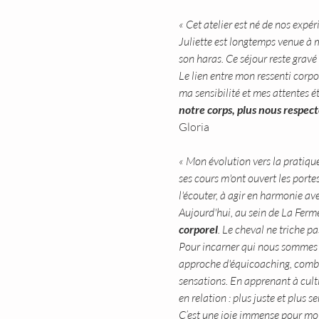
« Cet atelier est né de nos expér
Juliette est longtemps venue à m
son haras. Ce séjour reste grav
Le lien entre mon ressenti corp
ma sensibilité et mes attentes 
notre corps, plus nous respec
Gloria
« Mon évolution vers la pratiqu
ses cours m'ont ouvert les porte
l'écouter, à agir en harmonie avec
Aujourd'hui, au sein de La Ferme
corporel
. Le cheval ne triche p
Pour incarner qui nous sommes vr
approche d'équicoaching, combiné
sensations. En apprenant à culti
en relation : plus juste et plus se
C’est une joie immense pour moi