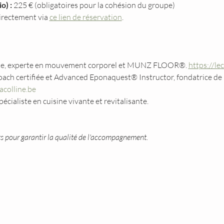
o) :
 225 € (obligatoires pour la cohésion du groupe)
irectement via 
ce lien de réservation
.
ute, experte en mouvement corporel et MUNZ FLOOR®. 
https://le
oach certifiée et Advanced Eponaquest® Instructor, fondatrice de 
colline.be
pécialiste en cuisine vivante et revitalisante.
ts pour garantir la qualité de l'accompagnement.