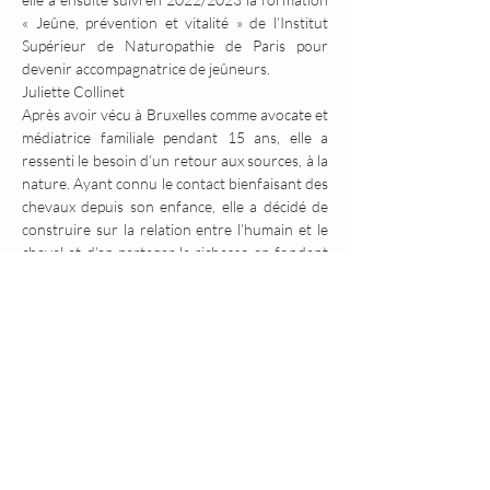
« Jeûne, prévention et vitalité » de l’Institut 
Supérieur de Naturopathie de Paris pour 
devenir accompagnatrice de jeûneurs.
Juliette Collinet
Après avoir vécu à Bruxelles comme avocate et 
médiatrice familiale pendant 15 ans, elle a 
ressenti le besoin d’un retour aux sources, à la 
nature. Ayant connu le contact bienfaisant des 
chevaux depuis son enfance, elle a décidé de 
construire sur la relation entre l’humain et le 
cheval et d’en partager la richesse en fondant 
la Ferme de la Colline en 2016. Formée à 
l’éthologie, à la thérapie systémique, équicoach 
certifiée et “Advanced Eponaquest® 
Instructor”, elle propose un accompagnement 
de développement personnel et professionnel 
fondé essentiellement sur l'approche 
Eponaquest®, combiné à des principes 
d'éthologie équine, de communication animale 
et de psychologie systémique afin de vous 
amener à développer vos talents et 