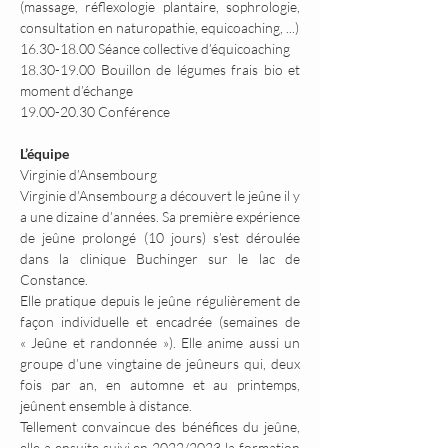
(massage, réflexologie plantaire, sophrologie, 
consultation en naturopathie, equicoaching, ...)
16.30-18.00 Séance collective d’équicoaching
18.30-19.00 Bouillon de légumes frais bio et 
moment d’échange
19.00-20.30 Conférence
L’équipe
Virginie d’Ansembourg
Virginie d’Ansembourg a découvert le jeûne il y 
a une dizaine d’années. Sa première expérience 
de jeûne prolongé (10 jours) s’est déroulée 
dans la clinique Buchinger sur le lac de 
Constance.
Elle pratique depuis le jeûne régulièrement de 
façon individuelle et encadrée (semaines de 
« Jeûne et randonnée »). Elle anime aussi un 
groupe d’une vingtaine de jeûneurs qui, deux 
fois par an, en automne et au printemps, 
jeûnent ensemble à distance.
Tellement convaincue des bénéfices du jeûne, 
elle a ensuite suivi en 2022/2023 la formation 