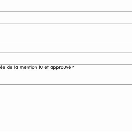
édée de la mention lu et approuvé
*
 touchpad. For keyboard accessibility, select Type or Upload.