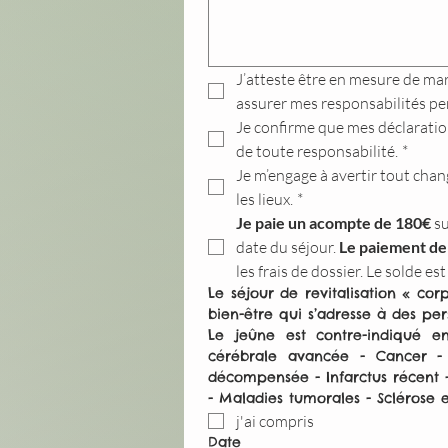
J’atteste être en mesure de mar
assurer mes responsabilités pe
Je confirme que mes déclarations
de toute responsabilité.
*
Je m’engage à avertir tout chang
les lieux.
*
Je paie un acompte de 180€ 
s
date du séjour. 
Le paiement de 
les frais de dossier. Le solde e
Le séjour de revitalisation « co
bien-être qui s’adresse à des pe
Le jeûne est contre-indiqué en
cérébrale avancée - Cancer - 
décompensée - Infarctus récent -
- Maladies tumorales - Sclérose
j'ai compris
Date