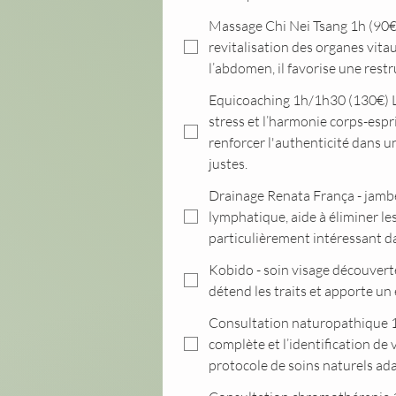
Massage Chi Nei Tsang 1h (90€) 
revitalisation des organes vita
l’abdomen, il favorise une rest
Equicoaching 1h/1h30 (130€) L'i
stress et l’harmonie corps-esp
renforcer l'authenticité dans un
justes.
Drainage Renata França - jambes 45min (95€) Un massage drainant issu de la méthode
lymphatique, aide à éliminer le
particulièrement intéressant d
Kobido - soin visage découverte 45 min (95€) Un extrait du célèbre massage japonais du
détend les traits et apporte un 
Consultation naturopathique 1h
complète et l’identification de v
protocole de soins naturels ad