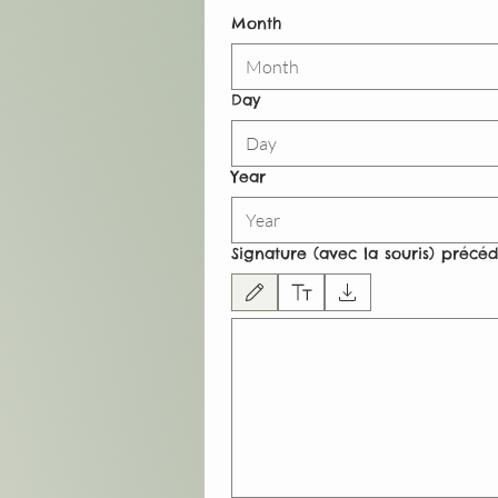
Month
Month
Day
Year
Signature (avec la souris) préc
Drawing mode selected. Drawing requires a mouse or