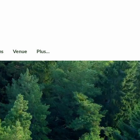
ms
Venue
Plus...