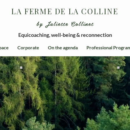
LA FERME DE LA COLLINE
by Juliette Collinet
Equicoaching, well-being & reconnection
pace
Corporate
On the agenda
Professional Progra