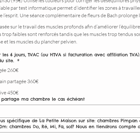
30 (95€) Utilise les couleurs pour corriger les déséquilibres phy
ble par test informatique permet d’identifier les zones à travailler
 de l’esprit. Une séance complémentaire de fleurs de Bach prolonge l
ée sur le travail des muscles profonds afin d’améliorer l’équilibre
s trop faibles sont renforcés tandis que les muscles trop tendus s
se et les muscles du plancher pelvien.
les 6 jours, TVAC (ou HTVA si facturation avec affiliation TVA)
du site.
*
agée 260€
bain partagée 360€
tive 450€
 partage ma chambre le cas échéant
s spécifique de La Petite Maison sur site: chambres Pimpan et
0m: chambres Do, Ré, Mi, Fa, sol? Nous en tiendrons compte d