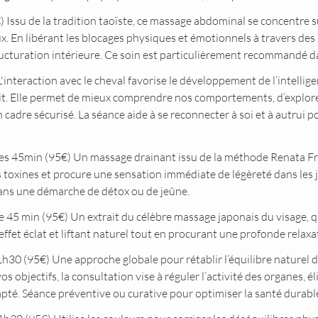
Issu de la tradition taoïste, ce massage abdominal se concentre sur
ux. En libérant les blocages physiques et émotionnels à travers de
ructuration intérieure. Ce soin est particulièrement recommandé da
nteraction avec le cheval favorise le développement de l’intellige
rit. Elle permet de mieux comprendre nos comportements, d’explorer
 cadre sécurisé. La séance aide à se reconnecter à soi et à autrui p
 Renata França qui stimule la circulation
s toxines et procure une sensation immédiate de légèreté dans les 
ans une démarche de détox ou de jeûne.
 visage, qui stimule la microcirculation,
effet éclat et liftant naturel tout en procurant une profonde relaxa
30 (95€) Une approche globale pour rétablir l’équilibre naturel
os objectifs, la consultation vise à réguler l’activité des organes, 
apté. Séance préventive ou curative pour optimiser la santé durab