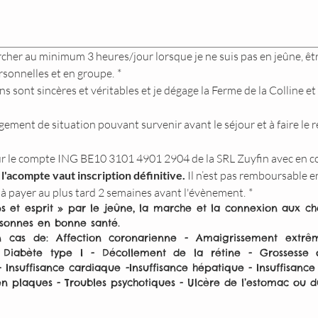
cher au minimum 3 heures/jour lorsque je ne suis pas en jeûne, êtr
rsonnelles et en groupe.
*
 sont sincères et véritables et je dégage la Ferme de la Colline et
ement de situation pouvant survenir avant le séjour et à faire le r
ur le compte ING BE10 3101 4901 2904 de la SRL Zuyfin avec en c
l'acompte vaut inscription définitive. 
Il n’est pas remboursable e
st à payer au plus tard 2 semaines avant l'évènement.
*
rps et esprit » par le jeûne, la marche et la connexion aux c
rsonnes en bonne santé. 
 cas de: Affection coronarienne - Amaigrissement extrême
Diabète type I - Décollement de la rétine - Grossesse ou
 Insuffisance cardiaque -Insuffisance hépatique - Insuffisanc
 en plaques - Troubles psychotiques - Ulcère de l’estomac ou