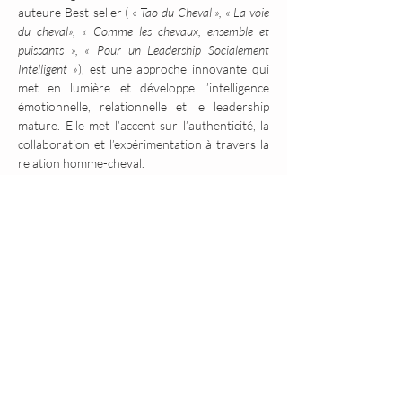
auteure Best-seller ( «
 Tao du Cheval », « La voie 
du cheval», « Comme les chevaux, ensemble et 
puissants », « Pour un Leadership Socialement 
Intelligent »
), est une approche innovante qui 
met en lumière et développe l’intelligence 
émotionnelle, relationnelle et le leadership 
mature. Elle met l’accent sur l’authenticité, la 
collaboration et l’expérimentation à travers la 
relation homme-cheval.
Les interactions, dans un respect mutuel entre 
les humains et des chevaux, permettent à 
chacun d’accroître son niveau de conscience et 
de retrouver son plein potentiel grâce à des 
"
compétences humaines avancées
" : L’attention 
portée au langage non-verbal et aux 
informations corporelles issues des sensations 
et des émotions soutient une action efficace, 
respectueuse et durable. 