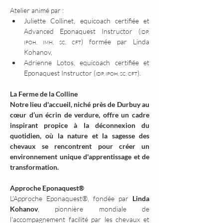
Atelier animé par :
Juliette Collinet, equicoach certifiée et 
Advanced Eponaquest Instructor (
IDP, 
) formée par Linda 
IPOH, IMH, SC, CFT
Kohanov, 
Adrienne Lotos, equicoach certifiée et 
Eponaquest Instructor (
).
IDP, IPOH, SC, CFT
La Ferme de la Colline
Notre lieu d'accueil, niché près de Durbuy au 
cœur d’un écrin de verdure, offre un cadre 
inspirant propice à la déconnexion du 
quotidien, où la nature et la sagesse des 
chevaux se rencontrent pour créer un 
environnement unique d'apprentissage et de 
transformation.
Approche Eponaquest®
L’Approche Eponaquest®, fondée par 
Linda 
Kohanov
, pionnière mondiale de 
l'accompagnement facilité par les chevaux et 