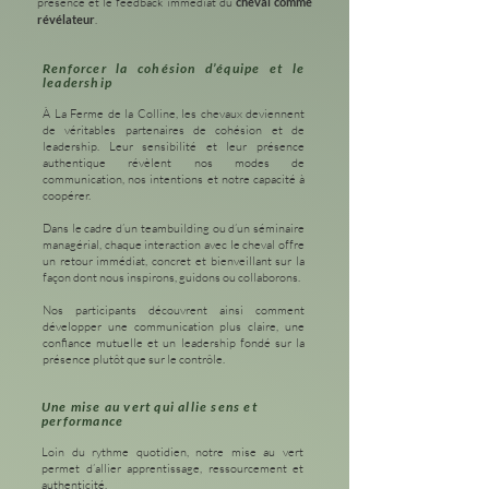
présence et le feedback immédiat du
cheval comme
révélateur
.
Renforcer la cohésion d’équipe et le
leadership
À La Ferme de la Colline, les chevaux deviennent
de véritables partenaires de cohésion et de
leadership. Leur sensibilité et leur présence
authentique révèlent nos modes de
communication, nos intentions et notre capacité à
coopérer.
Dans le cadre d’un teambuilding ou d’un séminaire
managérial, chaque interaction avec le cheval offre
un retour immédiat, concret et bienveillant sur la
façon dont nous inspirons, guidons ou collaborons.
Nos participants découvrent ainsi comment
développer une communication plus claire, une
confiance mutuelle et un leadership fondé sur la
présence plutôt que sur le contrôle.
Une mise au vert qui allie sens et
performance
Loin du rythme quotidien, notre mise au vert
permet d’allier apprentissage, ressourcement et
authenticité.