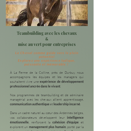
Teambuilding avec les chevaux
&
mise au vert pour entreprises
Le Cheval comme guide vers le plein
potentiel
Explorez une expérience ludique,
puissante et mémorable !
À La Ferme de la Colline, près de Durbuy, nous
accompagnons les équipes et les managers qui
souhaitent vivre une
expérience de développement
professionnel ancrée dans le vivant
.
Nos programmes de teambuilding et de séminaire
managérial avec les chevaux allient apprentissage,
communication authentique
et
leadership incarné
.
Dans un cadre naturel au cœur des Ardennes belges,
vos collaborateurs développent leur
intelligence
émotionnelle
, renforcent la
cohésion d'équipe
et
explorent un
management plus humain
, porté par la