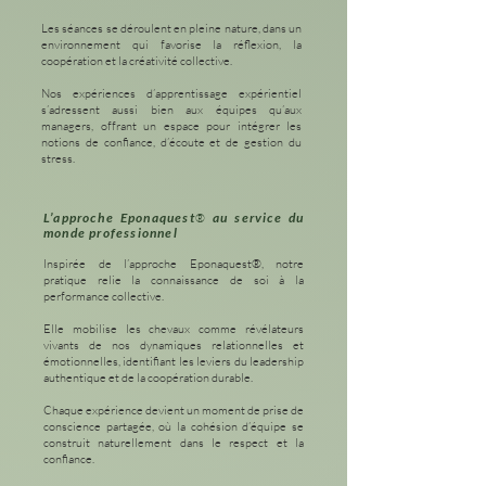
Les séances se déroulent en pleine nature, dans un
environnement qui favorise la réflexion, la
coopération et la créativité collective.
Nos expériences d’apprentissage expérientiel
s’adressent aussi bien aux équipes qu’aux
managers, offrant un espace pour intégrer les
notions de confiance, d’écoute et de gestion du
stress.
L’approche Eponaquest
au service du
®
monde professionnel
Inspirée de l’approche Eponaquest
®
, notre
pratique relie la connaissance de soi à la
performance collective.
Elle mobilise les chevaux comme révélateurs
vivants de nos dynamiques relationnelles et
émotionnelles, identifiant les leviers du leadership
authentique et de la coopération durable.
Chaque expérience devient un moment de prise de
conscience partagée, où la cohésion d’équipe se
construit naturellement dans le respect et la
confiance.