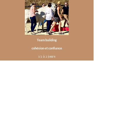
Team building
cohésion et confiance
1/2 à 2 jours
Je découvre
Séance individuelle