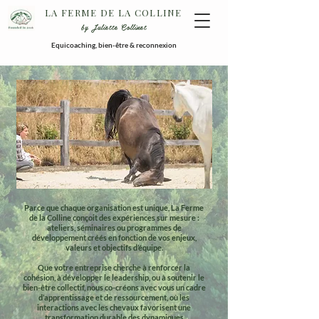
LA FERME DE LA COLLINE
by Juliette Collinet
Equicoaching, bien-être & reconnexion
Parce que chaque organisation est unique, La Ferme
de la Colline conçoit des expériences sur mesure :
ateliers, séminaires ou programmes de
développement créés en fonction de vos enjeux,
valeurs et objectifs d’équipe.
Que votre entreprise cherche à renforcer la
cohésion, à développer le leadership, ou à soutenir le
bien-être collectif, nous co-créons avec vous un cadre
d’apprentissage et de ressourcement
, où les
interactions avec les chevaux favorisent une
transformation durable des dynamiques