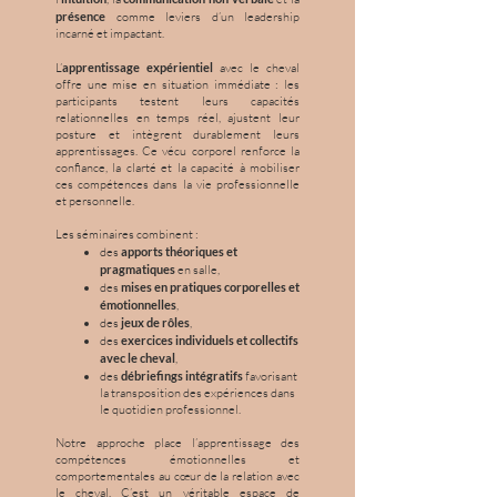
présence
comme leviers d’un leadership
incarné et impactant.
L’
apprentissage expérientiel
avec le cheval
offre une mise en situation immédiate : les
participants testent leurs capacités
relationnelles en temps réel, ajustent leur
posture et intègrent durablement leurs
apprentissages. Ce vécu corporel renforce la
confiance, la clarté et la capacité à mobiliser
ces compétences dans la vie professionnelle
et personnelle.
Les séminaires combinent :
des
apports théoriques et
pragmatiques
en salle,
des
mises en pratiques corporelles et
émotionnelles
,
des
jeux de rôles
,
des
exercices individuels et collectifs
avec le cheval
,
des
débriefings intégratifs
favorisant
la transposition des expériences dans
le quotidien professionnel.
Notre approche place l’apprentissage des
compétences émotionnelles et
comportementales au cœur de la relation avec
le cheval. C’est un véritable espace de