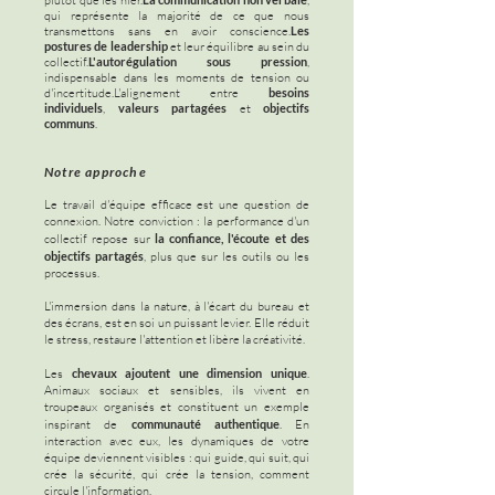
plutôt que les nier.
,
qui représente la majorité de ce que nous
transmettons sans en avoir conscience.
Les
postures de leadership
et leur équilibre au sein du
collectif.
L'autorégulation sous pression
,
indispensable dans les moments de tension ou
d'incertitude.
L'alignement entre
besoins
individuels
,
valeurs partagées
et
objectifs
communs
.
Notre approche
Le travail d'équipe efficace est une question de
connexion. Notre conviction : la performance d'un
collectif repose sur
la confiance, l'écoute et des
objectifs partagés
, plus que sur les outils ou les
processus.
L'immersion dans la nature, à l'écart du bureau et
des écrans, est en soi un puissant levier. Elle réduit
le stress, restaure l'attention et libère la créativité.
Les
chevaux ajoutent une dimension unique
.
Animaux sociaux et sensibles, ils vivent en
troupeaux organisés et constituent un exemple
inspirant de
communauté authentique
. En
interaction avec eux, les dynamiques de votre
équipe deviennent visibles : qui guide, qui suit, qui
crée la sécurité, qui crée la tension, comment
circule l'information.