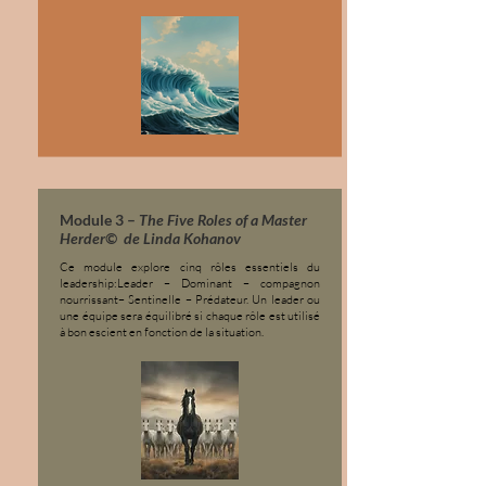
Module 3 –
The Five Roles of a Master
Herder© de Linda Kohanov
Ce module explore cinq rôles essentiels du
leadership:Leader – Dominant – compagnon
nourrissant– Sentinelle – Prédateur. Un leader ou
une équipe sera équilibré si chaque rôle est utilisé
à bon escient en fonction de la situation.