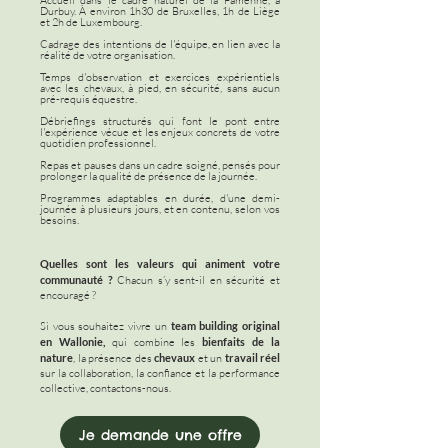
Accueil dans le cadre naturel de la Famenne, à
Durbuy. À environ 1h30 de Bruxelles, 1h de Liège
et 2h de Luxembourg.
Cadrage des intentions de l'équipe, en lien avec la
réalité de votre organisation.
Temps d'observation et exercices expérientiels
avec les chevaux, à pied, en sécurité, sans aucun
pré-requis équestre.
Débriefings structurés qui font le pont entre
l'expérience vécue et les enjeux concrets de votre
quotidien professionnel.
Repas et pauses dans un cadre soigné, pensés pour
prolonger la qualité de présence de la journée.
Programmes adaptables en durée, d'une demi-
journée à plusieurs jours, et en contenu, selon vos
besoins.
Quelles sont les valeurs qui animent votre
communauté ?
Chacun s’y sent-il en sécurité et
encouragé ?
Si vous souhaitez vivre un
team building original
en Wallonie
,
qui combine les
bienfaits de la
nature
, la présence des
chevaux
et un
travail réel
sur la collaboration, la confiance et la performance
collective, contactons-nous.
Je demande une offre