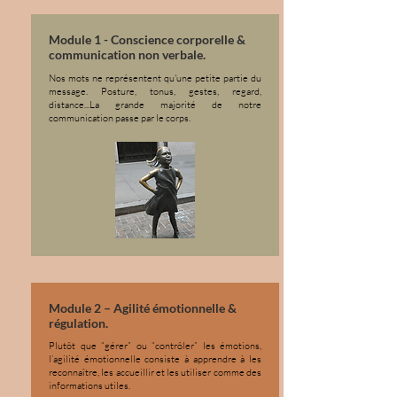
Module 1 - Conscience corporelle &
communication non verbale.
Nos mots ne représentent qu'une petite partie du
message. Posture, tonus, gestes, regard,
distance...La grande majorité de notre
communication passe par le corps.
Module 2 – Agilité émotionnelle &
régulation.
Plutôt que “gérer” ou “contrôler” les émotions,
l’agilité émotionnelle consiste à apprendre à les
reconnaître, les accueillir et les utiliser comme des
informations utiles.