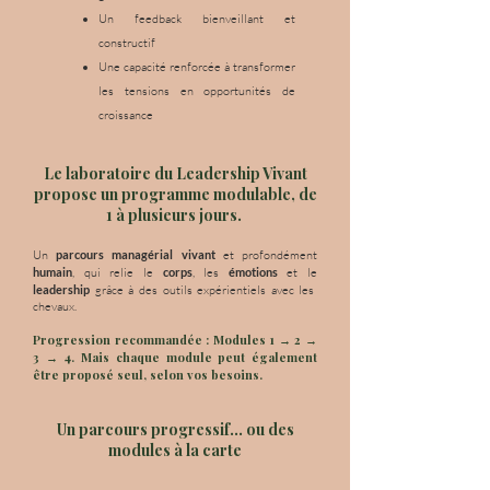
Un feedback bienveillant et
constructif
Une capacité renforcée à transformer
les tensions en opportunités de
croissance
Le laboratoire du Leadership Vivant
propose un programme modulable, de
1 à plusieurs jours.
Un
parcours managérial vivant
et profondément
humain
, qui relie le
corps
, les
émotions
et le
leadership
grâce à des outils expérientiels avec les
chevaux.
Progression recommandée : Modules 1 → 2 →
3 → 4. Mais chaque module peut également
être proposé seul, selon vos besoins.
Un parcours progressif… ou des
modules à la carte