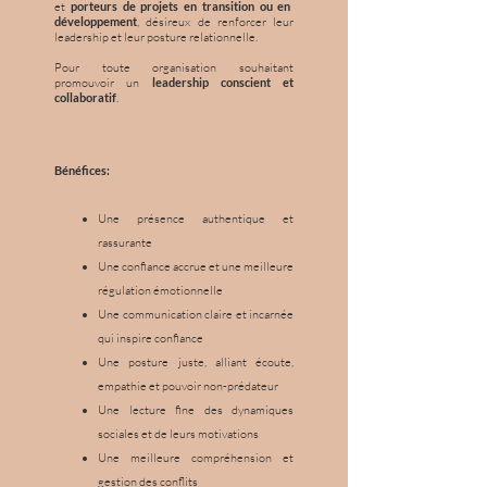
et
porteurs de projets en transition ou en
développement
, désireux de renforcer leur
leadership et leur posture relationnelle.
Pour toute organisation souhaitant
promouvoir un
leadership conscient et
collaboratif
.
Bénéfices:
Une présence authentique et
rassurante
Une confiance accrue et une meilleure
régulation émotionnelle
Une communication claire et incarnée
qui inspire confiance
Une posture juste, alliant écoute,
empathie et pouvoir non-prédateur
Une lecture fine des dynamiques
sociales et de leurs motivations
Une meilleure compréhension et
gestion des conflits