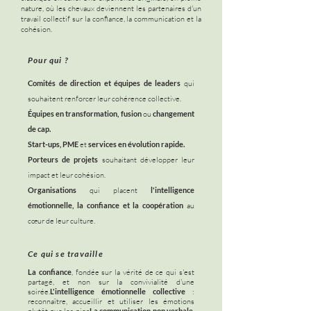
nature, où les chevaux deviennent les partenaires d'un
travail collectif sur la confiance, la communication et la
cohésion
.
Pour qui ?
Comités de direction et équipes de leaders
qui
souhaitent renforcer leur cohérence collective.
Équipes en transformation, fusion
ou
changement
de cap.
Start-ups, PME
et
services en évolution rapide.
Porteurs de projets
souhaitant développer leur
impact et leur cohésion.
Organisations
qui placent
l'intelligence
émotionnelle, la confiance et la coopération
au
cœur de leur culture.
Ce qui se travaille
La confiance
, fondée sur la vérité de ce qui s'est
partagé, et non sur la convivialité d'une
soirée.
L'intelligence émotionnelle collective
:
reconnaître, accueillir et utiliser les émotions
La communication non verbale