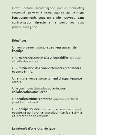
Cette lecture, accompagnée par un débriefing
structuré, permet à votre équipe de voir
ses
fonctionnements sous un angle nouveau
,
sans
confrontation directe
entre personnes, sans
procès, sans gêne.
Bénéfices:
Un renforcement durable des
liens au sein de
l'équipe
.
Une
tolérance accrue à la vulnérabilité
, la sienne
et celle des autres.
Une
diminution des comportements prédateurs
et compétitifs.
Un engagement et un
sentiment d'appartenance
accrus.
Une communication plus ouverte, une
collaboration améliorée
.
Un
soutien mutuel renforcé
, qui crée un climat
positif et motivant.
Une
équipe soudée
, où chacun se sent valorisé et
écouté, ce qui favorise la productivité, la créativité
et la rétention des talents.
Le déroulé d'une journée type