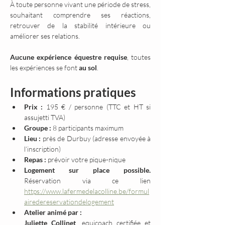
À toute personne vivant une période de stress, 
souhaitant comprendre ses réactions, 
retrouver de la stabilité intérieure ou 
améliorer ses relations.
Aucune expérience équestre requise
, toutes 
les expériences se font 
au sol
.
Informations pratiques
Prix :
 195 € / personne (TTC et HT si 
assujetti TVA)
Groupe :
 8 participants maximum
Lieu :
 près de Durbuy (adresse envoyée à 
l’inscription)
Repas :
 prévoir votre pique-nique
Logement sur place possible. 
Réservation via ce lien 
https://www.lafermedelacolline.be/formul
airedereservationdelogement
Atelier animé par :
Juliette Collinet
, equicoach certifiée et 