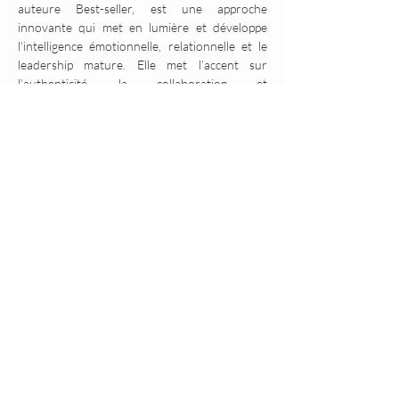
auteure Best-seller, est une approche 
innovante qui met en lumière et développe 
l’intelligence émotionnelle, relationnelle et le 
leadership mature. Elle met l’accent sur 
l’authenticité, la collaboration et 
l’expérimentation à travers la relation homme-
cheval.
Les interactions, dans un respect mutuel entre 
les humains et des chevaux, permettent à 
chacun d’accroître son niveau de conscience et 
de retrouver son plein potentiel grâce à des 
compétences humaines avancées : l’attention 
portée au langage non-verbal et aux 
informations corporelles issues des sensations 
et des émotions soutient une action efficace, 
respectueuse et durable (Linda Kohanov - 
Auteure des ouvrages «
 Tao du Cheval », « La 
voie du cheval», « Comme les chevaux, ensemble et 
puissants », « Pour un Leadership Socialement 
Intelligent »
 .