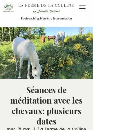
LA FERME DE LA COLLINE
by Juliette Collinet
Equicoaching, bien-être & reconnexion
Séances de
méditation avec les
chevaux: plusieurs
dates
mer. 21 avr.
  |  
La Ferme de la Colline