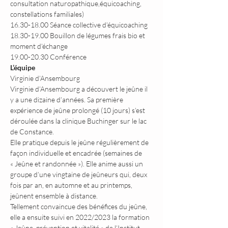
consultation naturopathique,équicoaching, 
constellations familiales)
16.30-18.00 Séance collective d’équicoaching
18.30-19.00 Bouillon de légumes frais bio et 
moment d’échange
19.00-20.30 Conférence
L’équipe
Virginie d’Ansembourg 
Virginie d’Ansembourg a découvert le jeûne il 
y a une dizaine d’années. Sa première 
expérience de jeûne prolongé (10 jours) s’est 
déroulée dans la clinique Buchinger sur le lac 
de Constance.
Elle pratique depuis le jeûne régulièrement de 
façon individuelle et encadrée (semaines de 
« Jeûne et randonnée »). Elle anime aussi un 
groupe d’une vingtaine de jeûneurs qui, deux 
fois par an, en automne et au printemps, 
jeûnent ensemble à distance.
Tellement convaincue des bénéfices du jeûne, 
elle a ensuite suivi en 2022/2023 la formation 
« Jeûne, prévention et vitalité » de l’Institut 