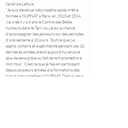
Sandrine Lefoye 
“Je suis devenue naturopathe après m’être 
formée à ISUPNAT à Paris, en 2013 et 2014. 
J’ai créé il y a 8 ans le Centre des Belles 
humeurs dans le Tarn où j’ai eu la chance 
d’accompagner des jeûneurs sur des périodes 
d’une semaine à 10 jours. Tout ce que j’ai 
appris, compris et expérimenté pendant ces 10 
dernières années prend aujourd’hui encore 
plus de sens grâce au fait de le transmettre à 
mon tour.  C’est ce que je fais en participant 
depuis plusieurs années à la formations des 
futurs naturopathes d’ISUPNAT. Depuis deux 
ans j’ai également la joie de transmettre cet 
“héritage”, par des cours théoriques et un 
accompagnement pratique, aux futurs et 
nouveaux accompagnateurs de jeûne agréés 
par ISUPNAT.  C’est dans ce cadre que j’aurais 
le plaisir de partager avec vous cette semaine 
qui promet d’être riche pour nous tous”.
Intervenants 