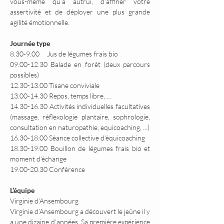
vous-même qu’à autrui, d’affiner votre 
assertivité et de déployer une plus grande 
agilité émotionnelle.
Journée type
8.30-9.00     Jus de légumes frais bio
09.00-12.30 Balade en forêt (deux parcours 
possibles)
12.30-13.00 Tisane conviviale
13.00-14.30 Repos, temps libre, …
14.30-16.30 Activités individuelles facultatives 
(massage, réflexologie plantaire, sophrologie, 
consultation en naturopathie, equicoaching, ...)
16.30-18.00 Séance collective d’équicoaching
18.30-19.00 Bouillon de légumes frais bio et 
moment d’échange
19.00-20.30 Conférence
L’équipe
Virginie d’Ansembourg
Virginie d’Ansembourg a découvert le jeûne il y 
a une dizaine d’années. Sa première expérience 