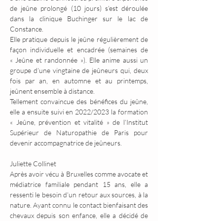
de jeûne prolongé (10 jours) s’est déroulée 
dans la clinique Buchinger sur le lac de 
Constance.
Elle pratique depuis le jeûne régulièrement de 
façon individuelle et encadrée (semaines de 
« Jeûne et randonnée »). Elle anime aussi un 
groupe d’une vingtaine de jeûneurs qui, deux 
fois par an, en automne et au printemps, 
jeûnent ensemble à distance.
Tellement convaincue des bénéfices du jeûne, 
elle a ensuite suivi en 2022/2023 la formation 
« Jeûne, prévention et vitalité » de l’Institut 
Supérieur de Naturopathie de Paris pour 
devenir accompagnatrice de jeûneurs.
Juliette Collinet
Après avoir vécu à Bruxelles comme avocate et 
médiatrice familiale pendant 15 ans, elle a 
ressenti le besoin d’un retour aux sources, à la 
nature. Ayant connu le contact bienfaisant des 
chevaux depuis son enfance, elle a décidé de 