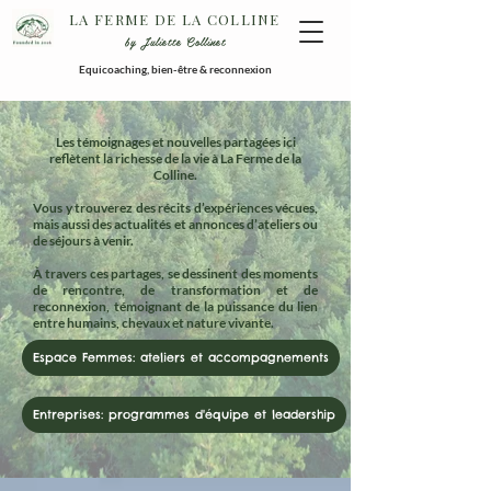
LA FERME DE LA COLLINE
by Juliette Collinet
Equicoaching, bien-être & reconnexion
Les témoignages et nouvelles partagées ici
reflètent la richesse de la vie à La Ferme de la
Colline.
Vous y trouverez des récits d’expériences vécues,
mais aussi des actualités et annonces d’ateliers ou
de séjours à venir.
À travers ces partages, se dessinent des moments
de rencontre, de transformation et de
reconnexion, témoignant de la puissance du lien
entre humains, chevaux et nature vivante.
Espace Femmes: ateliers et accompagnements
Entreprises: programmes d'équipe et leadership