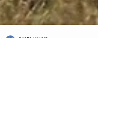
Juliette Collinet
21 mai
3 min de lecture
Le leadership au féminin : ce
que les chevaux révèlent en
vous
À La Ferme de la Colline, nous proposons
aux femmes un chemin singulier vers leur
propre leadership : par le corps, par la
présence, par la relation.