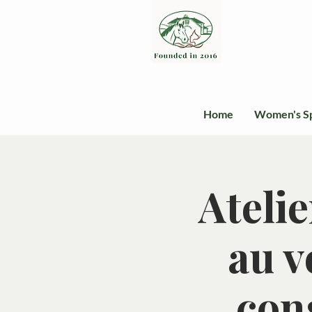
Home
Women's S
Atelie
au v
cons