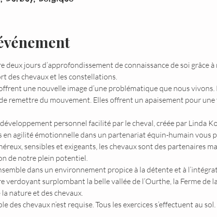
'événement
 deux jours d’approfondissement de connaissance de soi grâce à n
t des chevaux et les constellations.
s offrent une nouvelle image d’une problématique que nous vivons. 
e remettre du mouvement. Elles offrent un apaisement pour une vi
veloppement personnel facilité par le cheval, créée par Linda K
s en agilité émotionnelle dans un partenariat équin-humain vous 
éreux, sensibles et exigeants, les chevaux sont des partenaires m
n de notre plein potentiel.
emble dans un environnement propice à la détente et à l’intégratio
 verdoyant surplombant la belle vallée de l’Ourthe, la Ferme de la
la nature et des chevaux.
 des chevaux n’est requise. Tous les exercices s’effectuent au sol.