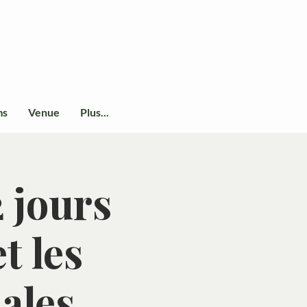
ms
Venue
Plus...
2 jours
t les
iales