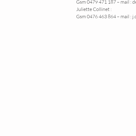
Gsm 0479 471 187 – mail : d
Juliette Collinet :
Gsm 0476 463 864 – mail : j.