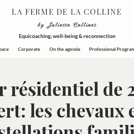
LA FERME DE LA COLLINE
by Juliette Collinet
Equicoaching, well-being & reconnection
pace
Corporate
On the agenda
Professional Progra
r résidentiel de 
ert: les chevaux e
tellations famil