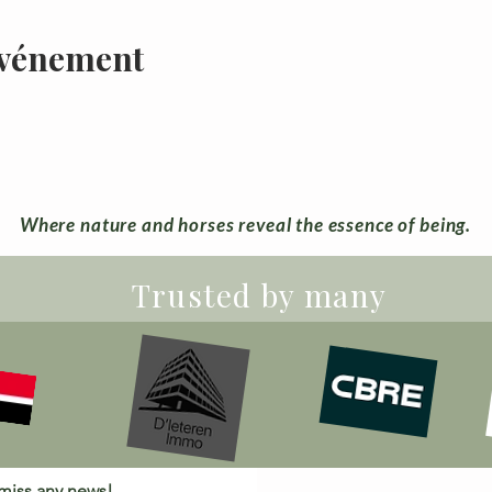
événement
Where nature and horses reveal the essence of being.
Trusted by many
 miss any news!