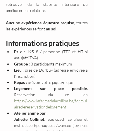
retrouver de la stabilité intérieure ou 
améliorer ses relations.
Aucune expérience équestre requise
, toutes 
les expériences se font 
au sol
.
Informations pratiques
Prix :
 195 € / personne (TTC et HT si 
assujetti TVA)
Groupe :
 8 participants maximum
Lieu :
 près de Durbuy (adresse envoyée à 
l’inscription)
Repas :
 prévoir votre pique-nique
Logement sur place possible. 
Réservation via ce lien 
https://www.lafermedelacolline.be/formul
airedereservationdelogement
Atelier animé par :
Juliette Collinet
, equicoach certifiée et 
instructice Eponaquest Avancée (
IDP, IPOH, 