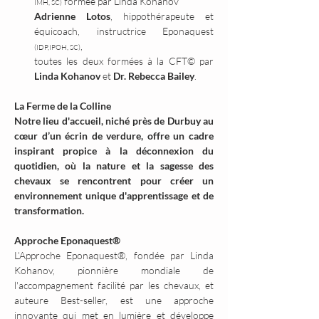
 formée par Linda Kohanov 
IMH, SC)
Adrienne Lotos
, hippothérapeute et 
équicoach, instructrice Eponaquest 
, 
(IDP,IPOH, SC)
toutes les deux formées à la CFT© par 
Linda Kohanov
 et 
Dr. Rebecca Bailey
.
La Ferme de la Colline
Notre lieu d'accueil, niché près de Durbuy au 
cœur d’un écrin de verdure, offre un cadre 
inspirant propice à la déconnexion du 
quotidien, où la nature et la sagesse des 
chevaux se rencontrent pour créer un 
environnement unique d'apprentissage et de 
transformation.
Approche Eponaquest®
L’Approche Eponaquest®, fondée par Linda 
Kohanov, pionnière mondiale de 
l'accompagnement facilité par les chevaux, et 
auteure Best-seller, est une approche 
innovante qui met en lumière et développe 