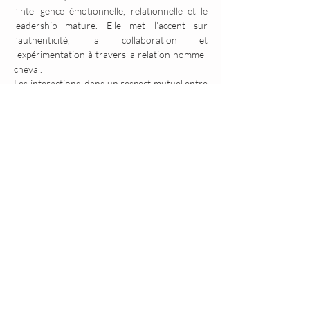
l’intelligence émotionnelle, relationnelle et le 
leadership mature. Elle met l’accent sur 
l’authenticité, la collaboration et 
l’expérimentation à travers la relation homme-
cheval.
Les interactions, dans un respect mutuel entre 
les humains et des chevaux, permettent à 
chacun d’accroître son niveau de conscience et 
de retrouver son plein potentiel grâce à des 
compétences humaines avancées : l’attention 
portée au langage non-verbal et aux 
informations corporelles issues des sensations 
et des émotions soutient une action efficace, 
respectueuse et durable (Linda Kohanov - 
Auteure des ouvrages «
 Tao du Cheval », « La 
voie du cheval», « Comme les chevaux, ensemble et 
puissants », « Pour un Leadership Socialement 
Intelligent »
 .
RSVP