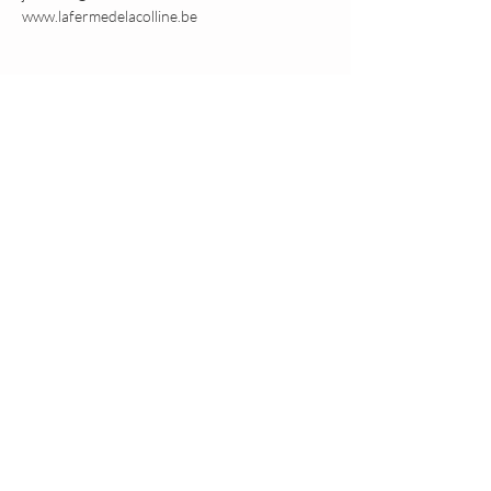
www.lafermedelacolline.be
Partager cet événement
Là où la nature et les chevaux
révèlent l'essence de l'être
Ils nous ont fait confiance