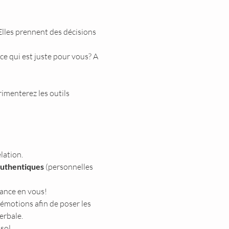
lles prennent des décisions 
ce qui est juste pour vous? A 
rimenterez les outils 
lation.
authentiques
 (personnelles 
iance en vous!
émotions afin de poser les 
erbale.
sol.