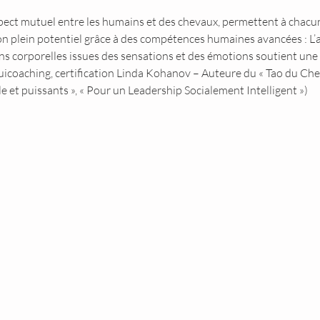
spect mutuel entre les humains et des chevaux, permettent à chacun
on plein potentiel grâce à des compétences humaines avancées : L’
s corporelles issues des sensations et des émotions soutient une a
icoaching, certification Linda Kohanov – Auteure du « Tao du Cheval
et puissants », « Pour un Leadership Socialement Intelligent »)