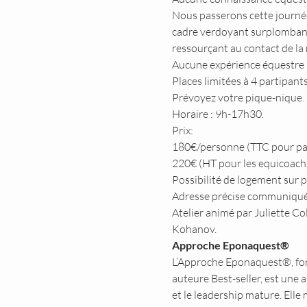
Nous passerons cette journée
cadre verdoyant surplombant l
ressourçant au contact de la 
Aucune expérience équestre re
Places limitées à 4 partipants
Prévoyez votre pique-nique.
Horaire : 9h-17h30.
Prix: 
180€/personne (TTC pour part
220€ (HT pour les equicoachs
Possibilité de logement sur p
Adresse précise communiquée 
Atelier animé par Juliette Co
Kohanov.
Approche Eponaquest®
L’Approche Eponaquest®, fo
auteure Best-seller, est une 
et le leadership mature. Elle 