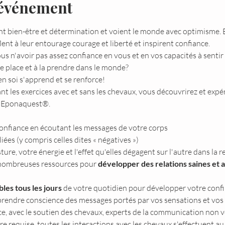
'événement
 bien-être et détermination et voient le monde avec optimisme. E
fflent à leur entourage courage et liberté et inspirent confiance.
s n'avoir pas assez confiance en vous et en vos capacités à sentir 
e place et à la prendre dans le monde?
n soi s'apprend et se renforce!
ant les exercices avec et sans les chevaux, vous découvrirez et expé
e Eponaquest®.
confiance en écoutant les messages de votre corps
liées (y compris celles dites « négatives »)
ture, votre énergie et l'effet qu'elles dégagent sur l'autre dans la re
 nombreuses ressources pour 
développer des relations saines et 
bles tous les jours 
de votre quotidien pour développer votre conf
prendre conscience des messages portés par vos sensations et vos 
ce, avec le soutien des chevaux, experts de la communication non v
requise, toutes les interactions avec les chevaux s'effectuent au 