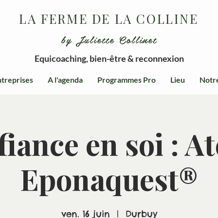
LA FERME DE LA COLLINE
by Juliette Collinet
Equicoaching, bien-être & reconnexion
treprises
A l'agenda
Programmes Pro
Lieu
Notr
iance en soi : At
Eponaquest®
ven. 16 juin
  |  
Durbuy