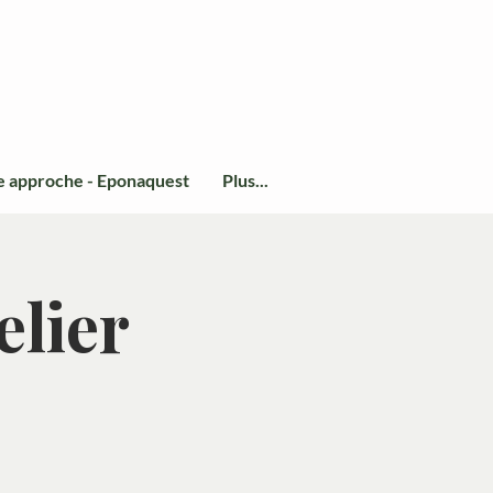
e approche - Eponaquest
Plus...
elier