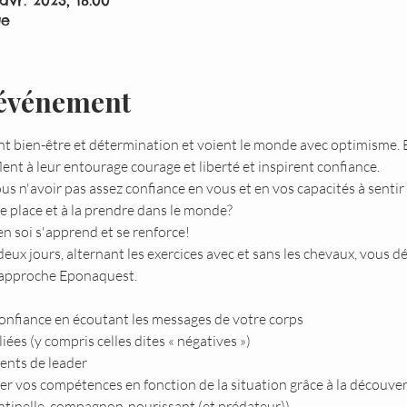
avr. 2023, 18:00
ue
'événement
 bien-être et détermination et voient le monde avec optimisme. E
fflent à leur entourage courage et liberté et inspirent confiance.
s n'avoir pas assez confiance en vous et en vos capacités à sentir 
e place et à la prendre dans le monde?
n soi s'apprend et se renforce!
deux jours, alternant les exercices avec et sans les chevaux, vous 
’approche Eponaquest. 
confiance en écoutant les messages de votre corps
liées (y compris celles dites « négatives »)
lents de leader
r vos compétences en fonction de la situation grâce à la découvert
ntinelle, compagnon-nourissant (et prédateur))