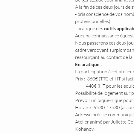
A la fin de ces deux jours de s
- pris conscience de vos nom
professionnelles)
- pratiqué des 
outils applicab
Aucune connaissance équestre 
Nous passerons ces deux jour
cadre verdoyant surplombant l
ressourçant au contact de la 
En pratique :
La participation à cet atelie
Prix :  360€ (TTC et HT si fac
            440€ (HT pour les equ
Possibilité de logement sur p
Prévoir un pique-nique pour 
Horaire : 9h30-17h30 (accueil
Adresse précise communiquée 
Atelier animé par Juliette Co
Kohanov.