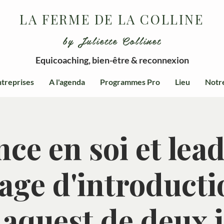
LA FERME DE LA COLLINE
by Juliette Collinet
Equicoaching, bien-être & reconnexion
treprises
A l'agenda
Programmes Pro
Lieu
Notr
ce en soi et lea
tage d'introducti
aquest de deux j