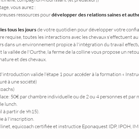
tage, vous aurez :
breuses ressources pour 
développer des relations saines et auth
les tous les jours 
de votre quotidien pour développer votre confi
requise, toutes les interactions avec les chevaux s'effectuent au 
s dans un environnement propice à l'intégration du travail effect
a vallée de l'Ourthe, la ferme de la colline vous propose un retou
nature et des chevaux.
r d'introduction valide l'étape 1 pour accéder à la formation « Instr
turé à une société)
icoachs)
lace: 50€ par chambre individuelle ou de 2 ou 4 personnes et par n
le lunch.
 à partir de 9h15).
à l'inscription.
llinet, equicoach certifiée et instructice Eponaquest IDP, IPOH, I