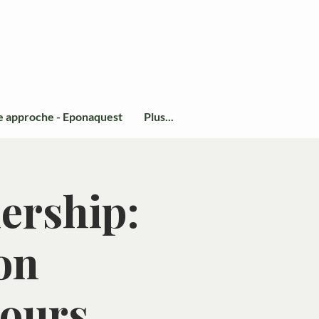
e approche - Eponaquest
Plus...
dership:
on
ours.