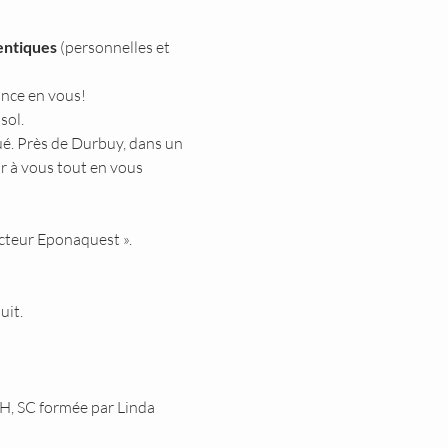
entiques
 (personnelles et 
ance en vous!
sol.
ué. Près de Durbuy, dans un 
r à vous tout en vous 
ucteur Eponaquest ».
uit.
MH, SC formée par Linda 