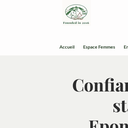
Accueil
Espace Femmes
En
Confian
s
Epon