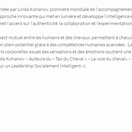
ée par Linda Kohanov, pionnière mondiale de l'accompagnement fa
approche innovante qui met en lumière et développe l’intelligence é
met l’accent sur l’authenticité, la collaboration et l’expérimentatio
spect mutuel entre les humains et des chevaux, permettent à chacun
on plein potentiel grâce à des compétences humaines avancées : L’
s corporelles issues des sensations et des émotions soutient une a
nda Kohanov – Auteure du « Tao du Cheval », « La voie du cheval», 
ur un Leadership Socialement Intelligent »).