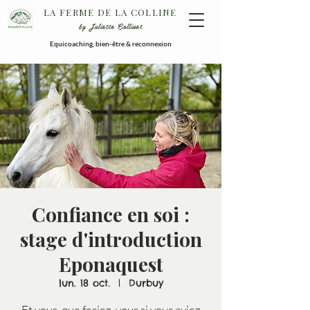
LA FERME DE LA COLLINE
by Juliette Collinet
Equicoaching, bien-être & reconnexion
Confiance en soi :
stage d'introduction
Eponaquest
lun. 18 oct.
  |  
Durbuy
Et vous, que feriez-vous si vous aviez