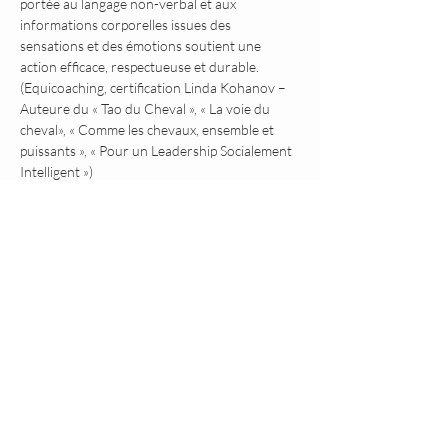
portée au langage non-verbal et aux 
informations corporelles issues des 
sensations et des émotions soutient une 
action efficace, respectueuse et durable. 
(Equicoaching, certification Linda Kohanov – 
Auteure du « Tao du Cheval », « La voie du 
cheval», « Comme les chevaux, ensemble et 
puissants », « Pour un Leadership Socialement 
Intelligent »)
Partager cet événement
Là où la nature et les chevaux
révèlent l'essence de l'être