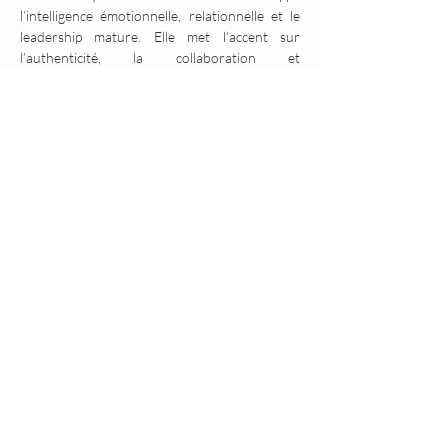
l’intelligence émotionnelle, relationnelle et le 
leadership mature. Elle met l’accent sur 
l’authenticité, la collaboration et 
l’expérimentation à travers la relation homme-
cheval.
Les interactions, dans un respect mutuel entre 
les humains et des chevaux, permettent à 
chacun d’accroître son niveau de conscience et 
de retrouver son plein potentiel grâce à des 
compétences humaines avancées : l’attention 
portée au langage non-verbal et aux 
informations corporelles issues des sensations 
et des émotions soutient une action efficace, 
respectueuse et durable (Linda Kohanov - 
Auteure des ouvrages «
 Tao du Cheval », « La 
voie du cheval», « Comme les chevaux, ensemble et 
puissants », « Pour un Leadership Socialement 
Intelligent »
 .