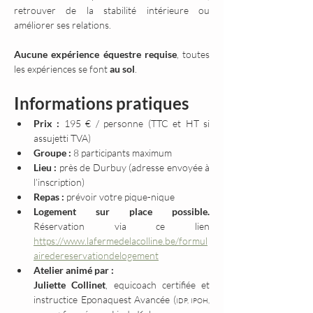
retrouver de la stabilité intérieure ou 
améliorer ses relations.
Aucune expérience équestre requise
, toutes 
les expériences se font 
au sol
.
Informations pratiques
Prix :
 195 € / personne (TTC et HT si 
assujetti TVA)
Groupe :
 8 participants maximum
Lieu :
 près de Durbuy (adresse envoyée à 
l’inscription)
Repas :
 prévoir votre pique-nique
Logement sur place possible. 
Réservation via ce lien 
https://www.lafermedelacolline.be/formul
airedereservationdelogement
Atelier animé par :
Juliette Collinet
, equicoach certifiée et 
instructice Eponaquest Avancée (
IDP, IPOH, 