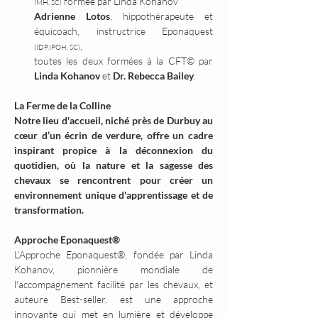
 formée par Linda Kohanov 
IMH, SC)
Adrienne Lotos
, hippothérapeute et 
équicoach, instructrice Eponaquest 
, 
(IDP,IPOH, SC)
toutes les deux formées à la CFT© par 
Linda Kohanov
 et 
Dr. Rebecca Bailey
.
La Ferme de la Colline
Notre lieu d'accueil, niché près de Durbuy au 
cœur d’un écrin de verdure, offre un cadre 
inspirant propice à la déconnexion du 
quotidien, où la nature et la sagesse des 
chevaux se rencontrent pour créer un 
environnement unique d'apprentissage et de 
transformation.
Approche Eponaquest®
L’Approche Eponaquest®, fondée par Linda 
Kohanov, pionnière mondiale de 
l'accompagnement facilité par les chevaux, et 
auteure Best-seller, est une approche 
innovante qui met en lumière et développe 