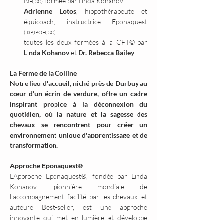
 formée par Linda Kohanov 
IMH, SC)
Adrienne Lotos
, hippothérapeute et 
équicoach, instructrice Eponaquest 
, 
(IDP,IPOH, SC)
toutes les deux formées à la CFT© par 
Linda Kohanov
 et 
Dr. Rebecca Bailey
.
La Ferme de la Colline
Notre lieu d'accueil, niché près de Durbuy au 
cœur d’un écrin de verdure, offre un cadre 
inspirant propice à la déconnexion du 
quotidien, où la nature et la sagesse des 
chevaux se rencontrent pour créer un 
environnement unique d'apprentissage et de 
transformation.
Approche Eponaquest®
L’Approche Eponaquest®, fondée par Linda 
Kohanov, pionnière mondiale de 
l'accompagnement facilité par les chevaux, et 
auteure Best-seller, est une approche 
innovante qui met en lumière et développe 