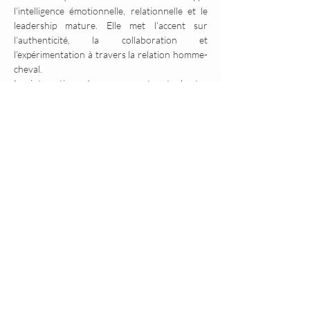
l’intelligence émotionnelle, relationnelle et le 
leadership mature. Elle met l’accent sur 
l’authenticité, la collaboration et 
l’expérimentation à travers la relation homme-
cheval.
Les interactions, dans un respect mutuel entre 
les humains et des chevaux, permettent à 
chacun d’accroître son niveau de conscience et 
de retrouver son plein potentiel grâce à des 
compétences humaines avancées : l’attention 
portée au langage non-verbal et aux 
informations corporelles issues des sensations 
et des émotions soutient une action efficace, 
respectueuse et durable (Linda Kohanov - 
Auteure des ouvrages «
 Tao du Cheval », « La 
voie du cheval», « Comme les chevaux, ensemble et 
puissants », « Pour un Leadership Socialement 
Intelligent »
 .
RSVP