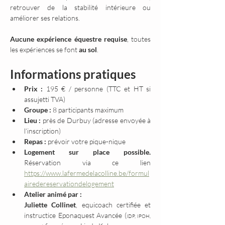
retrouver de la stabilité intérieure ou 
améliorer ses relations.
Aucune expérience équestre requise
, toutes 
les expériences se font 
au sol
.
Informations pratiques
Prix :
 195 € / personne (TTC et HT si 
assujetti TVA)
Groupe :
 8 participants maximum
Lieu :
 près de Durbuy (adresse envoyée à 
l’inscription)
Repas :
 prévoir votre pique-nique
Logement sur place possible. 
Réservation via ce lien 
https://www.lafermedelacolline.be/formul
airedereservationdelogement
Atelier animé par :
Juliette Collinet
, equicoach certifiée et 
instructice Eponaquest Avancée (
IDP, IPOH, 