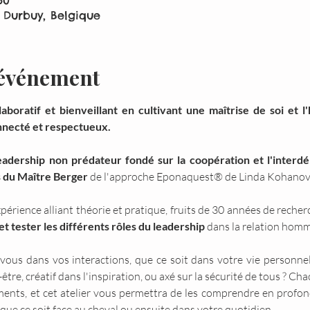
30
 Durbuy, Belgique
'événement
aboratif et bienveillant en cultivant une maîtrise de soi et l
nnecté et respectueux.
eadership non prédateur fondé sur la coopération et l'inter
s du Maître Berger
 de l'approche Eponaquest® de Linda Kohanov
ience alliant théorie et pratique, fruits de 30 années de recherc
t tester les différents rôles du leadership 
dans la relation homm
us dans vos interactions, que ce soit dans votre vie personnell
n-être, créatif dans l'inspiration, ou axé sur la sécurité de tous ? C
ments, et cet atelier vous permettra de les comprendre en profo
, que ce soit face au cheval ou ensuite dans votre quotidien.