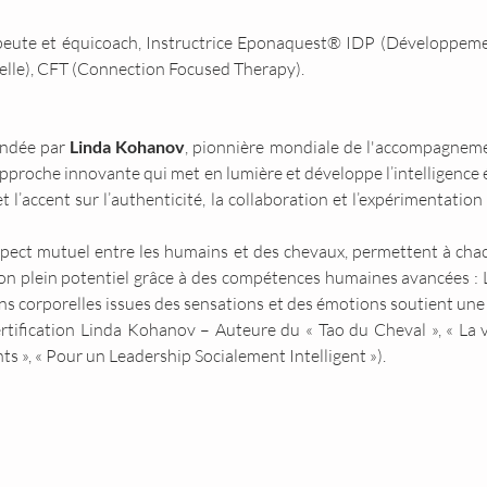
eute et équicoach, Instructrice Eponaquest® IDP (Développeme
nelle), CFT (Connection Focused Therapy).
ndée par 
Linda Kohanov
, pionnière mondiale de l'accompagnement
approche innovante qui met en lumière et développe l’intelligence é
t l’accent sur l’authenticité, la collaboration et l’expérimentatio
spect mutuel entre les humains et des chevaux, permettent à chac
on plein potentiel grâce à des compétences humaines avancées : L
s corporelles issues des sensations et des émotions soutient une 
ertification Linda Kohanov – Auteure du « Tao du Cheval », « La 
s », « Pour un Leadership Socialement Intelligent »).