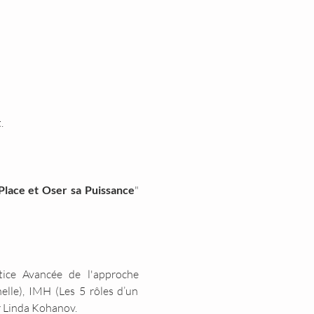
.
 Place et Oser sa Puissance
" 
tice Avancée de l'approche 
le), IMH (Les 5 rôles d’un 
r Linda Kohanov.