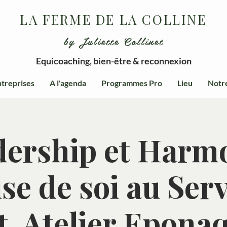
LA FERME DE LA COLLINE
by Juliette Collinet
Equicoaching, bien-être & reconnexion
treprises
A l'agenda
Programmes Pro
Lieu
Notr
ership et Harm
se de soi au Ser
t. Atelier Epona