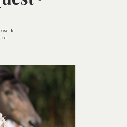
trise de
té et