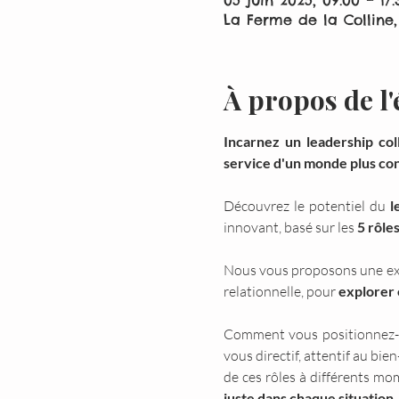
05 juin 2025, 09:00 – 17:
La Ferme de la Colline,
À propos de l
Incarnez un leadership coll
service d'un monde plus co
Découvrez le potentiel du 
l
innovant, basé sur les 
5 rôle
Nous vous proposons une expér
relationnelle, pour 
explorer e
Comment vous positionnez-vo
vous directif, attentif au bie
de ces rôles à différents mo
juste dans chaque situation