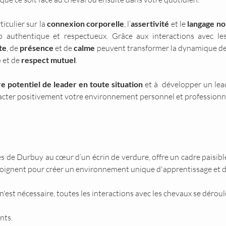
iculier sur la 
connexion corporelle
, l’
assertivité 
et le 
langage no
p authentique et respectueux. Grâce aux interactions avec les
te
, de 
présence
 et de 
calme 
peuvent transformer la dynamique des 
e
 et de 
respect mutuel
.
re potentiel de leader en toute situation
 et à  développer un lea
pacter positivement votre environnement personnel et professionn
ès de Durbuy au cœur d’un écrin de verdure, offre un cadre paisible
 joignent pour créer un environnement unique d'apprentissage et 
est nécessaire, toutes les interactions avec les chevaux se déroule
nts.