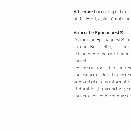
Adrienne Lotos 
hippothérap
of the Herd, agilité émotion
Approche Eponaquest®
L’Approche Eponaquest®, fo
auteure Best-seller, est une 
le leadership mature. Elle me
cheval.
Les interactions, dans un re
conscience et de retrouver s
non-verbal et aux information
et durable. (Equicoaching, c
chevaux, ensemble et puissant