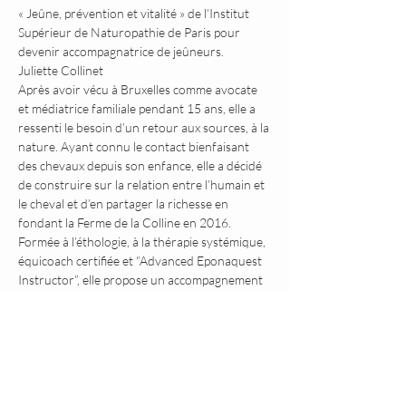
« Jeûne, prévention et vitalité » de l’Institut 
Supérieur de Naturopathie de Paris pour 
devenir accompagnatrice de jeûneurs.
Juliette Collinet
Après avoir vécu à Bruxelles comme avocate 
et médiatrice familiale pendant 15 ans, elle a 
ressenti le besoin d’un retour aux sources, à la 
nature. Ayant connu le contact bienfaisant 
des chevaux depuis son enfance, elle a décidé 
de construire sur la relation entre l’humain et 
le cheval et d’en partager la richesse en 
fondant la Ferme de la Colline en 2016. 
Formée à l’éthologie, à la thérapie systémique, 
équicoach certifiée et “Advanced Eponaquest 
Instructor”, elle propose un accompagnement 
de développement personnel et professionnel 
fondé essentiellement sur l'approche 
Eponaquest®, combiné à des principes 
d'éthologie équine, de communication animale 
et de psychologie systémique afin de vous 
amener à développer vos talents et 