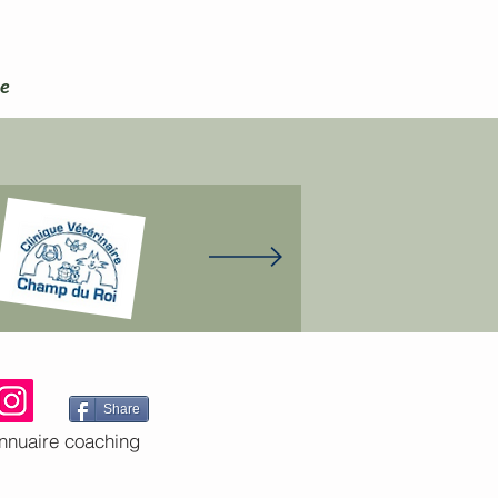
re
Share
nnuaire coaching