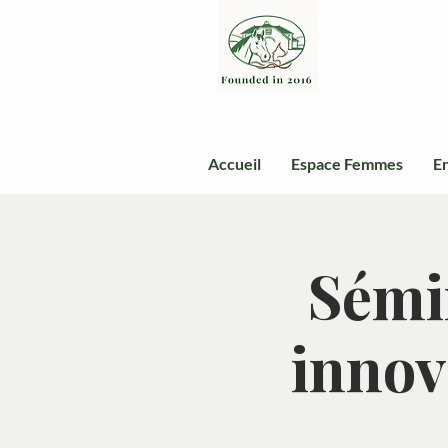
Accueil
Espace Femmes
En
Sémi
innov