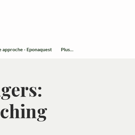
e approche - Eponaquest
Plus...
gers:
aching