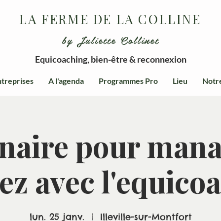
LA FERME DE LA COLLINE
by Juliette Collinet
Equicoaching, bien-être & reconnexion
treprises
A l'agenda
Programmes Pro
Lieu
Notr
naire pour mana
ez avec l'equico
lun. 25 janv.
  |  
Illeville-sur-Montfort