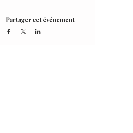
Partager cet événement
Là où la nature et les chevaux
révèlent l'essence de l'être
Ils nous ont fait confiance