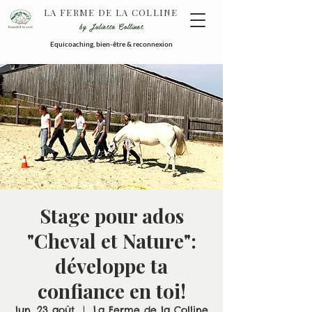
LA FERME DE LA COLLINE
by Juliette Collinet
Equicoaching, bien-être & reconnexion
Stage pour ados
"Cheval et Nature":
développe ta
confiance en toi!
lun. 23 août
  |  
La Ferme de la Colline