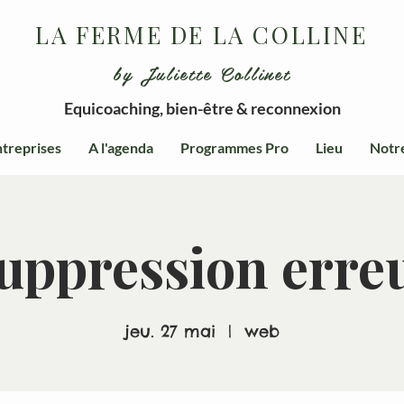
LA FERME DE LA COLLINE
by Juliette Collinet
Equicoaching, bien-être & reconnexion
treprises
A l'agenda
Programmes Pro
Lieu
Notr
uppression erre
jeu. 27 mai
  |  
web