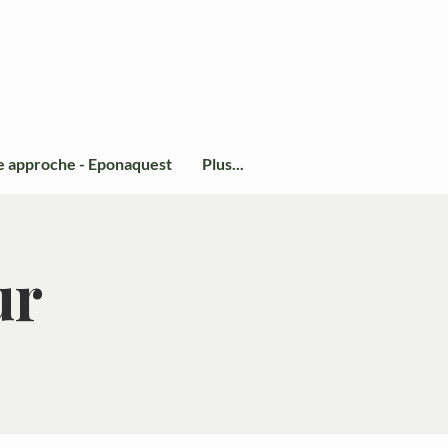
e approche - Eponaquest
Plus...
ur