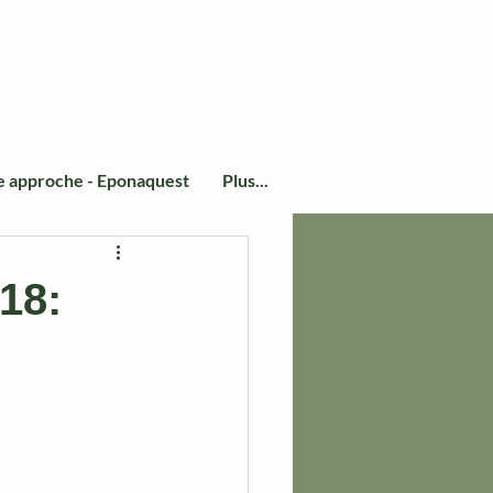
e approche - Eponaquest
Plus...
018: