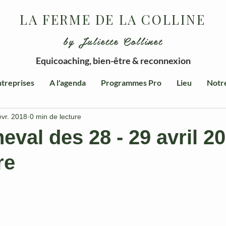
LA FERME DE LA COLLINE
by Juliette Collinet
Equicoaching, bien-être & reconnexion
treprises
A l'agenda
Programmes Pro
Lieu
Notr
évr. 2018
0 min de lecture
eval des 28 - 29 avril 2
re