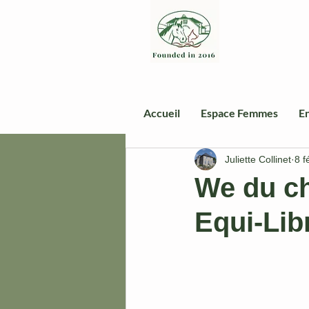
Accueil
Espace Femmes
En
Juliette Collinet
8 f
We du ch
Equi-Lib