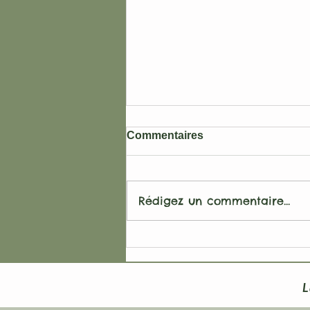
Commentaires
Rédigez un commentaire...
Créer des équipes fortes
grâce au team building
d'équicoaching
L