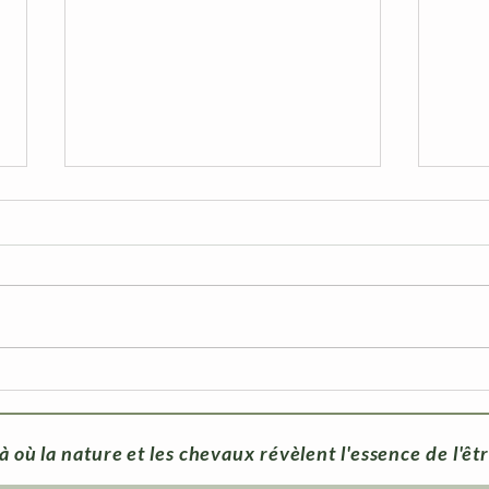
Le leadership au féminin :
Ce q
ce que les chevaux révèlent
de v
en vous
oubl
l'eq
à où la nature et les chevaux révèlent l'essence de l'êt